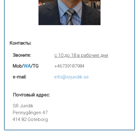
Контакты:
Звоните:
с 10 до 18 в рабочие дни
Mob/
WA
/TG
+46739187984
e-mail:
info@srjuridik.se
Почтовый адрес:
SR Juridik
Pennygången 47
414 82 Göteborg