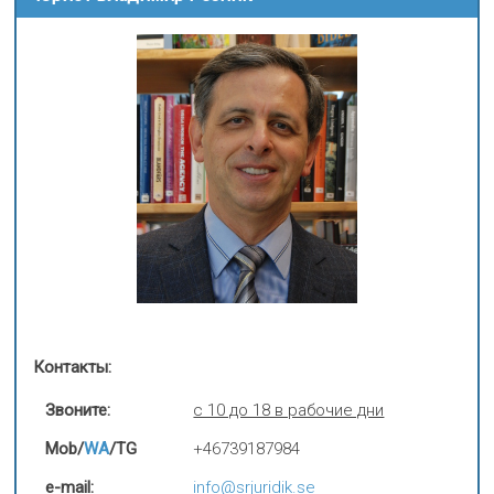
Контакты:
Звоните:
с 10 до 18 в рабочие дни
Mob/
WA
/TG
+46739187984
e-mail:
info@srjuridik.se